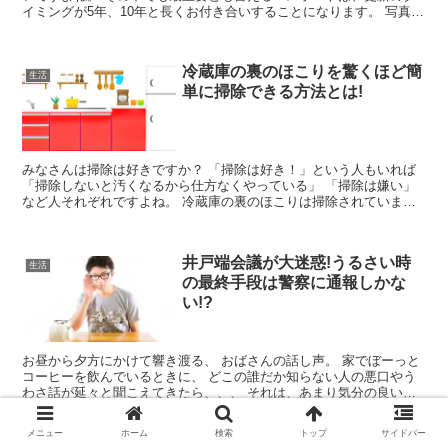
イミングが5年、10年と長くお付き合いすることになります。 写真に
も気合いが入りますね。 本人確...
冷蔵庫の裏のほこりを驚くほど簡
生活
単に掃除できる方法とは!
みなさんは掃除は好きですか？ 「掃除は好き！」という人もいれば
「掃除しないと汚くなるから仕方なくやっている」 「掃除は嫌い」
など人それぞれですよね。 冷蔵庫の裏のほこりは掃除されています
か？ 案外されていない人も多い...
井戸端会議が大迷惑!うるさい時
生活
の最終手段は警察に通報しかな
い!?
お昼から夕方にかけて響き渡る、 おばさんの話し声。 家でぼーっと
コーヒーを飲んでいるときに、 どこの誰だか知らない人の悪口やう
わさ話が延々と聞こえてきたら、、、 それは、あまり気分の良いも
のではありませんね。 です...
メニュー
ホーム
検索
トップ
サイドバー