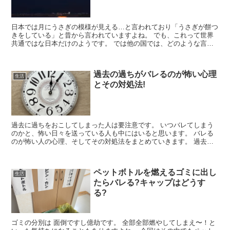
日本では月にうさぎの模様が見える…と言われており「うさぎが餅つ
きをしている」と昔から言われていますよね。 でも、これって世界
共通ではな日本だけのようです。 では他の国では、どのような言い
伝えがあるのでしょうか？ また、言い伝え自体あ...
過去の過ちがバレるのが怖い心理
生活
とその対処法!
過去に過ちをおこしてしまった人は要注意です。 いつバレてしまう
のかと、怖い日々を送っている人も中にはいると思います。 バレる
のが怖い人の心理、そしてその対処法をまとめていきます。 過去の
過ちがバレるのが怖い心理４選 過去におかしてし...
ペットボトルを燃えるゴミに出し
生活
たらバレる?キャップはどうす
る?
ゴミの分別は 面倒ですし億劫です。 全部全部燃やしてしまえ〜！と