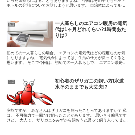
いった気持ちになることもありますよね。 今回はその中でもペット
ボトルの分別についてお話しようと思います。 自治体によってルー
ルは様々なのであくまで参考程度に読んでいた...
一人暮らしのエアコン暖房の電気
生活
代は1ヶ月どれくらい?1時間あた
りは?
初めての一人暮らしの場合、 エアコンの電気代はどの程度なのか気
になりますよね。 電気代金によっては、生活の仕方が変ってくると
思います。 そこで今回は、初めての一人暮らしで、 エアコン暖房の
1ヶ月の電気代が気になる方の...
初心者のザリガニの飼い方!水道
生活
水そのままでも大丈夫!?
突然ですが、 みなさんはザリガニを飼ったことってありますか？ 私
は、 不可抗力で一回だけ飼ったことがあります。 思いきり偏見です
けど、 大人で、 ザリガニをみずから飼おうと思って飼う人って あま
りいないと思うん...