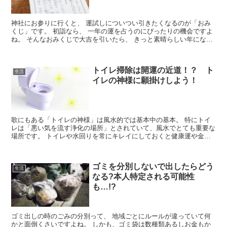
神社にお参りに行くと、 運試しについつい引きたくなるのが「おみ
くじ」です。 初詣なら、 一年の運を占うのにぴったりの機会ですよ
ね。 そんなおみくじで大吉を引いたら、 きっと素晴らしい年になる
はずと心躍るはず。 でも...
トイレ掃除は開運の近道！？ ト
生活
イレの神様に願掛けしよう！
歌にもある「トイレの神様」は風水的では基本中の基本。 特にトイ
レは「悪い気を流す浄化の場所」とされていて、風水でとても重要な
場所です。 トイレや水回りを常にキレイにしておくと健康運や金
運、美容運アップに繋がると言われています。 トイ...
ゴミを分別しないで出したらどう
生活
なる?本人特定される可能性
も…!?
ゴミ出しの時のごみの分別って、 地域ごとにルールが違っていて何
かと面倒くさいですよね。 しかも、ゴミ袋は数種類あるしお金もか