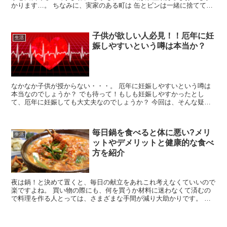
かります…。 ちなみに、実家のある町は 缶とビンは一緒に捨てて良
いのに、引っ越した町は、 缶とビ...
子供が欲しい人必見！！厄年に妊
生活
娠しやすいという噂は本当か？
なかなか子供が授からない・・・。 厄年に妊娠しやすいという噂は
本当なのでしょうか？ でも待って！もしも妊娠しやすかったとし
て、厄年に妊娠しても大丈夫なのでしょうか？ 今回は、そんな疑問
をもっている方のために、厄年の妊娠について...
毎日鍋を食べると体に悪い?メリ
生活
ットやデメリットと健康的な食べ
方を紹介
夜は鍋！と決めて置くと、毎日の献立をあれこれ考えなくていいので
楽ですよね。 買い物の際にも、何を買うか材料に迷わなくて済むの
で料理を作る人とっては、さまざまな手間が減り大助かりです。 手
軽に美味しく出来るので「昨日も鍋にしたなあ...