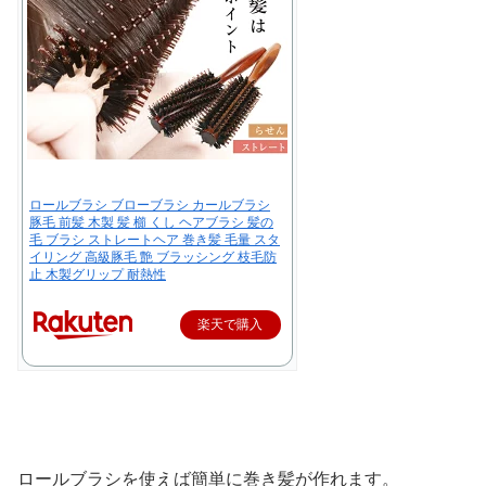
ロールブラシ ブローブラシ カールブラシ
豚毛 前髪 木製 髪 櫛 くし ヘアブラシ 髪の
毛 ブラシ ストレートヘア 巻き髪 毛量 スタ
イリング 高級豚毛 艶 ブラッシング 枝毛防
止 木製グリップ 耐熱性
楽天で購入
ロールブラシを使えば簡単に巻き髪が作れます。