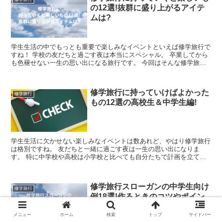
の12選!抜群に盛り上がるアイテ
ムは?
学生生活の中でもっとも重要で楽しみなイベントといえば修学旅行で
すね！ 学校の友だちと過ごす夜は本当にスペシャル。 卒業してから
も色褪せない一生の思い出になる旅行です。 今回はそんな修学旅行
を盛り上げるアイテムをご紹介したいと思...
修学旅行に持っていけばよかった
修学旅行
もの12選の高校生＆中学生編!
学生生活に欠かせない楽しみなイベントは数あれど、やはり修学旅行
は格別ですね。 友だちと一緒に過ごす夜は一生の思い出になりま
す。 特に中学校や高校は小学校と比べても自分たちで計画を立てる
機会も増えるので「みんなで作り上げる旅行」という...
修学旅行スローガンの中学生向け
修学旅行
例18選!作るときのコツやポイン
トを紹介
メニュー
ホーム
検索
トップ
サイドバー